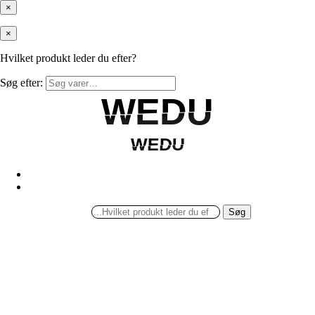
×
×
Hvilket produkt leder du efter?
Søg efter:
WEDU
WEDU
WEDU
WEDU
Søg