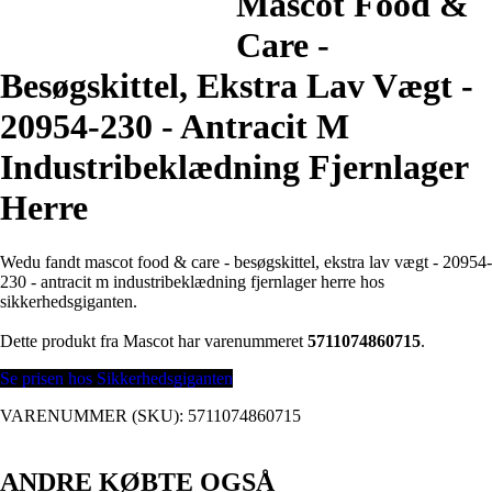
Mascot Food &
Care -
Besøgskittel, Ekstra Lav Vægt -
20954-230 - Antracit M
Industribeklædning Fjernlager
Herre
Wedu fandt mascot food & care - besøgskittel, ekstra lav vægt - 20954-
230 - antracit m industribeklædning fjernlager herre hos
sikkerhedsgiganten.
Dette produkt fra Mascot har varenummeret
5711074860715
.
Se prisen hos Sikkerhedsgiganten
VARENUMMER (SKU):
5711074860715
ANDRE KØBTE OGSÅ