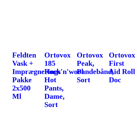
Feldten
Ortovox
Ortovox
Ortovox
Vask +
185
Peak,
First
Imprægnerings
Rock'n'wool
Pandebånd,
Aid Roll
Pakke
Hot
Sort
Doc
2x500
Pants,
Ml
Dame,
Sort