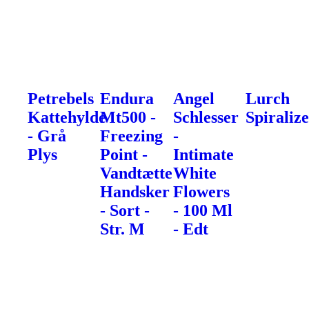
Petrebels
Endura
Angel
Lurch
Kattehylde
Mt500 -
Schlesser
Spiraliz
- Grå
Freezing
-
Plys
Point -
Intimate
Vandtætte
White
Handsker
Flowers
- Sort -
- 100 Ml
Str. M
- Edt