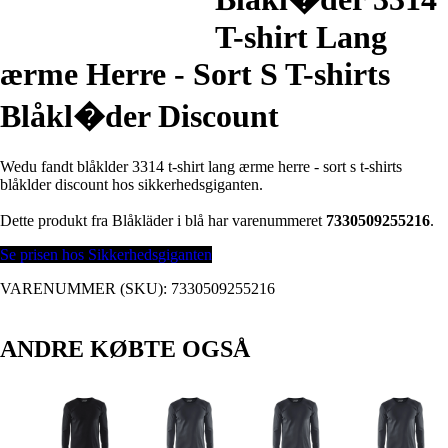
T-shirt Lang
ærme Herre - Sort S T-shirts
Blåkl�der Discount
Wedu fandt blåklder 3314 t-shirt lang ærme herre - sort s t-shirts
blåklder discount hos sikkerhedsgiganten.
Dette produkt fra Blåkläder i blå har varenummeret
7330509255216
.
Se prisen hos Sikkerhedsgiganten
VARENUMMER (SKU):
7330509255216
ANDRE KØBTE OGSÅ