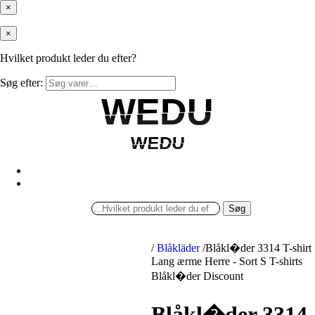
×
×
Hvilket produkt leder du efter?
Søg efter:
WEDU
WEDU
WEDU
WEDU
Søg
/
Blåkläder
/
Blåkl�der 3314 T-shirt
Lang ærme Herre - Sort S T-shirts
Blåkl�der Discount
Blåkl�der 3314