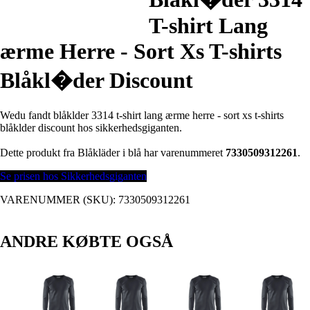
T-shirt Lang
ærme Herre - Sort Xs T-shirts
Blåkl�der Discount
Wedu fandt blåklder 3314 t-shirt lang ærme herre - sort xs t-shirts
blåklder discount hos sikkerhedsgiganten.
Dette produkt fra Blåkläder i blå har varenummeret
7330509312261
.
Se prisen hos Sikkerhedsgiganten
VARENUMMER (SKU):
7330509312261
ANDRE KØBTE OGSÅ