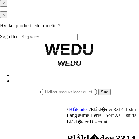
×
×
Hvilket produkt leder du efter?
Søg efter:
WEDU
WEDU
WEDU
WEDU
Søg
/
Blåkläder
/
Blåkl�der 3314 T-shirt
Lang ærme Herre - Sort Xs T-shirts
Blåkl�der Discount
Blåkl�der 3314