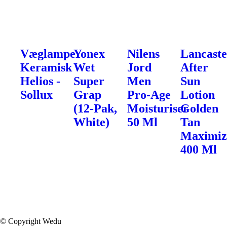
Væglampe
Yonex
Nilens
Lancaste
Keramisk
Wet
Jord
After
Helios -
Super
Men
Sun
Sollux
Grap
Pro-Age
Lotion
(12-Pak,
Moisturiser
Golden
White)
50 Ml
Tan
Maximiz
400 Ml
© Copyright Wedu