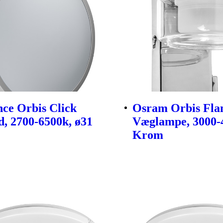
ce Orbis Click
Osram Orbis Fl
d, 2700-6500k, ø31
Væglampe, 3000-
Krom