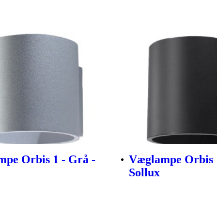
pe Orbis 1 - Grå -
Væglampe Orbis 1
Sollux